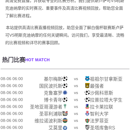
高清免费直播，并获取专业的比赛分析。我们提供斯卢萨可VS明斯
克迪纳摩的实时赛况、重要事件及高清比赛视频回放，帮助您全面
了解比赛进程。
本站提供高清比赛直播视频回放，助您全面了解白俄杯联赛斯卢萨
可VS明斯克迪纳摩的任何关键瞬间。访问我们，享受最清晰、流畅
的比赛视频和详尽的赛事回顾。
热门比赛
HOT MATCH
08-06 06:00
vs
基尔梅斯
祖祖尔甘拿斯亚
08-06 06:00
vs
国民波托斯
最强者
08-06 06:00
vs
克鲁塞罗
沙佩科恩斯
08-06 06:00
vs
博卡青年
拉普拉塔大学生
08-06 06:00
vs
圣地亚哥漫游者
拉卡莱拉联
08-06 06:00
vs
圣菲利浦联
智利大学
08-06 06:00
vs
维拉诺波利斯
法罗菲亚
08-06 06:00
vs
艾莫里
圣塔库鲁RS