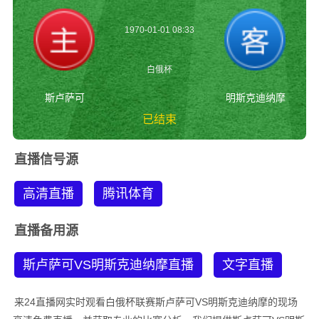
1970-01-01 08:33
白俄杯
斯卢萨可
明斯克迪纳摩
已结束
斯卢萨可vs明斯克迪
直播信号源
纳摩 白俄杯
高清直播
腾讯体育
直播备用源
斯卢萨可VS明斯克迪纳摩直播
文字直播
来24直播网实时观看白俄杯联赛斯卢萨可VS明斯克迪纳摩的现场