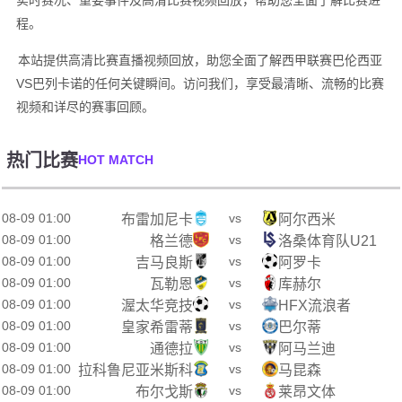
实时赛况、重要事件及高清比赛视频回放，帮助您全面了解比赛进
程。
本站提供高清比赛直播视频回放，助您全面了解西甲联赛巴伦西亚
VS巴列卡诺的任何关键瞬间。访问我们，享受最清晰、流畅的比赛
视频和详尽的赛事回顾。
热门比赛
HOT MATCH
08-09 01:00
vs
布雷加尼卡
阿尔西米
08-09 01:00
vs
格兰德
洛桑体育队U21
08-09 01:00
vs
吉马良斯
阿罗卡
08-09 01:00
vs
瓦勒恩
库赫尔
08-09 01:00
vs
渥太华竞技
HFX流浪者
08-09 01:00
vs
皇家希雷蒂
巴尔蒂
08-09 01:00
vs
通德拉
阿马兰迪
08-09 01:00
vs
拉科鲁尼亚米斯科
马昆森
08-09 01:00
vs
布尔戈斯
莱昂文体