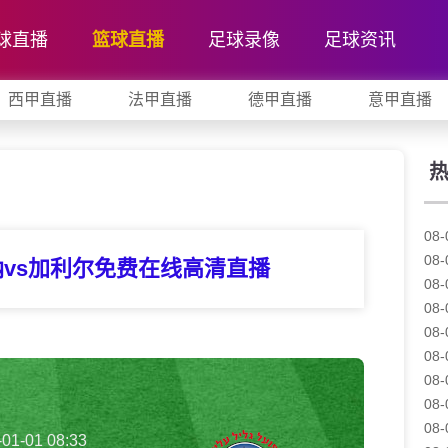
球直播
篮球直播
足球录像
足球资讯
西甲直播
法甲直播
德甲直播
意甲直播
08-
08-
纳vs加利尔免费在线高清直播
08-
08-
08-
08-
08-
08-
08-
-01-01 08:33