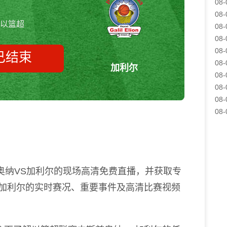
08-
08-
以篮超
08-
08-
08-
已结束
08-
加利尔
08-
08-
08-
内斯兹奥纳vs加利尔 以篮超
08-
奥纳VS加利尔的现场高清免费直播，并获取专
S加利尔的实时赛况、重要事件及高清比赛视频