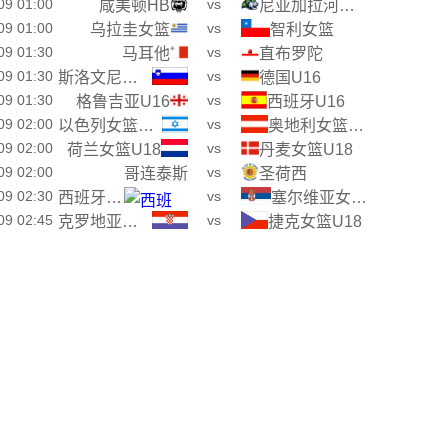
09 01:00
vs
咸美顿HB
尼亚加拉河雄狮
09 01:00
vs
乌拉圭女篮
智利女篮
09 01:30
vs
马耳他
直布罗陀
09 01:30
vs
斯洛文尼亚U16
德国U16
09 01:30
vs
格鲁吉亚U16
西班牙U16
09 02:00
vs
以色列女篮U18
奥地利女篮U18
09 02:00
vs
荷兰女篮U18
丹麦女篮U18
09 02:00
vs
哥连泰斯
圣荷西
09 02:30
vs
西班牙女篮U18
塞尔维亚女篮U18
09 02:45
vs
克罗地亚女篮U18
捷克女篮U18