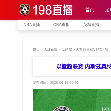
首页
足
NBA直播
CBA直播
英超直播
首页
>
篮球直播
>
以篮超
>
内斯兹奥纳VS加利尔
以篮超联赛 内斯兹奥
发布时间：2026-06-18 00:50
1970