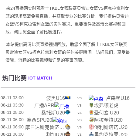
来24直播网实时观看土TKBL女篮联赛贝雷迪女篮VS柯克拉雷利女
篮的现场高清免费直播，并获取专业的比赛分析。我们提供贝雷迪
女篮VS柯克拉雷利女篮的实时赛况、重要事件及高清比赛视频回
放，帮助您全面了解比赛进程。
本站提供高清比赛直播视频回放，助您全面了解土TKBL女篮联赛
贝雷迪女篮VS柯克拉雷利女篮的任何关键瞬间。访问我们，享受最
清晰、流畅的比赛视频和详尽的赛事回顾。
热门比赛
HOT MATCH
08-11 03:00
vs
波黑U16
卢森堡U16
08-11 03:30
vs
广播APR
埃弗顿老虎
08-11 05:00
vs
桑托斯U20
圣何塞 U20
08-11 06:00
vs
塞西SPU20
阿拉奎拉U20
08-11 06:00
vs
摩日达斯克鲁济斯U20
保利斯塔诺U20
08-11 06:00
vs
利加U20
里约克拉罗U20