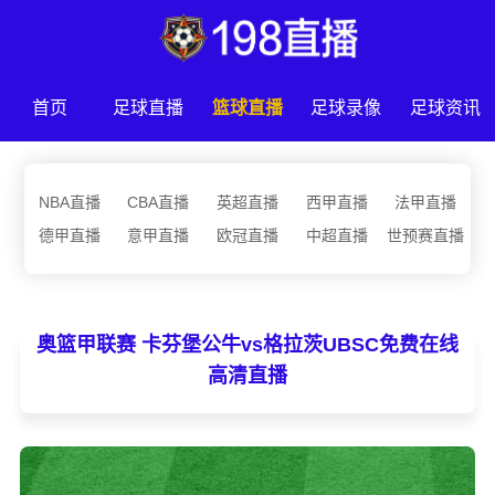
首页
足球直播
篮球直播
足球录像
足球资讯
NBA直播
CBA直播
英超直播
西甲直播
法甲直播
德甲直播
意甲直播
欧冠直播
中超直播
世预赛直播
奥篮甲联赛 卡芬堡公牛vs格拉茨UBSC免费在线
高清直播