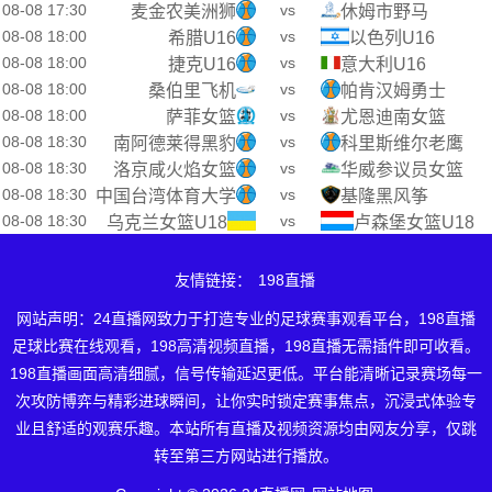
08-08 17:30
vs
麦金农美洲狮
休姆市野马
08-08 18:00
vs
希腊U16
以色列U16
08-08 18:00
vs
捷克U16
意大利U16
08-08 18:00
vs
桑伯里飞机
帕肯汉姆勇士
08-08 18:00
vs
萨菲女篮
尤恩迪南女篮
08-08 18:30
vs
南阿德莱得黑豹
科里斯维尔老鹰
08-08 18:30
vs
洛京咸火焰女篮
华威参议员女篮
08-08 18:30
vs
中国台湾体育大学
基隆黑风筝
08-08 18:30
vs
乌克兰女篮U18
卢森堡女篮U18
友情链接：
198直播
网站声明：24直播网致力于打造专业的足球赛事观看平台，198直播
足球比赛在线观看，198高清视频直播，198直播无需插件即可收看。
198直播画面高清细腻，信号传输延迟更低。平台能清晰记录赛场每一
次攻防博弈与精彩进球瞬间，让你实时锁定赛事焦点，沉浸式体验专
业且舒适的观赛乐趣。本站所有直播及视频资源均由网友分享，仅跳
转至第三方网站进行播放。