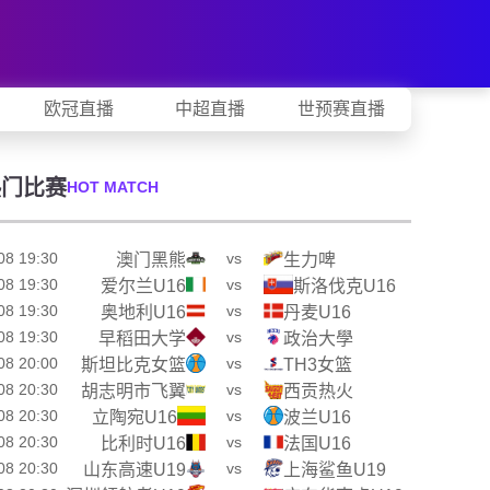
欧冠直播
中超直播
世预赛直播
热门比赛
HOT MATCH
08 19:30
vs
澳门黑熊
生力啤
08 19:30
vs
爱尔兰U16
斯洛伐克U16
08 19:30
vs
奥地利U16
丹麦U16
08 19:30
vs
早稻田大学
政治大學
08 20:00
vs
斯坦比克女篮
TH3女篮
08 20:30
vs
胡志明市飞翼
西贡热火
08 20:30
vs
立陶宛U16
波兰U16
08 20:30
vs
比利时U16
法国U16
08 20:30
vs
山东高速U19
上海鲨鱼U19