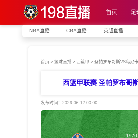
首页
足
NBA直播
CBA直播
英超直播
首页
>
篮球直播
>
西篮甲
>
圣帕罗布哥斯VS乌尼
西篮甲联赛 圣帕罗布哥
发布时间：2026-06-12 00:00
1970