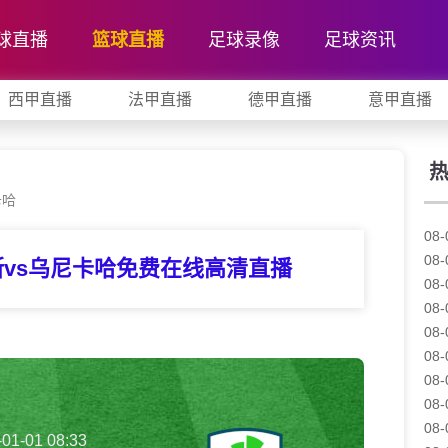
球直播
篮球直播
足球录像
足球资讯
西甲直播
法甲直播
德甲直播
意甲直播
卡哈
08-
08-
斯vs乌尼卡哈免费在线高清直播
08-
08-
08-
08-
08-
08-
08-
-01-01 08:33